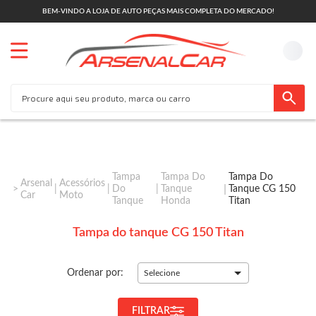
BEM-VINDO A LOJA DE AUTO PEÇAS MAIS COMPLETA DO MERCADO!
Tampa
Tampa Do
Tampa Do
Arsenal
Acessórios
Do
Tanque
Tanque CG 150
Car
Moto
Tanque
Honda
Titan
Tampa do tanque CG 150 Titan
Ordenar por:
Selecione
FILTRAR