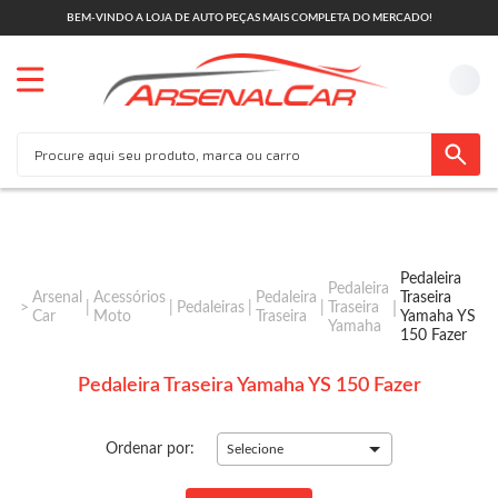
BEM-VINDO A LOJA DE AUTO PEÇAS MAIS COMPLETA DO MERCADO!
Pedaleira
Pedaleira
Arsenal
Acessórios
Pedaleira
Traseira
Pedaleiras
Traseira
Car
Moto
Traseira
Yamaha YS
Yamaha
150 Fazer
Pedaleira Traseira Yamaha YS 150 Fazer
Ordenar por:
Selecione