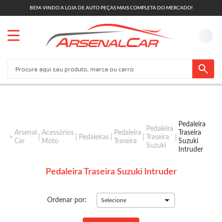
BEM-VINDO A LOJA DE AUTO PEÇAS MAIS COMPLETA DO MERCADO!
Pedaleira
Pedaleira
Arsenal
Acessórios
Pedaleira
Traseira
Pedaleiras
Traseira
Car
Moto
Traseira
Suzuki
Suzuki
Intruder
Pedaleira Traseira Suzuki Intruder
Ordenar por:
Selecione