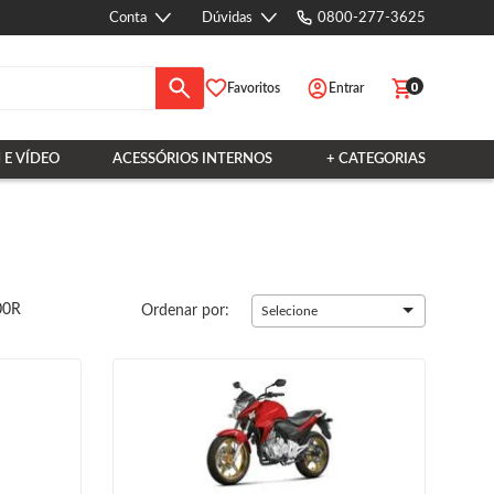
Conta
Dúvidas
0800-277-3625
0
Favoritos
Entrar
 E VÍDEO
ACESSÓRIOS INTERNOS
+ CATEGORIAS
00R
Ordenar por:
Selecione