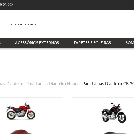
RCADO!
S
ACESSÓRIOS EXTERNOS
TAPETES E SOLEIRAS
SOM
as Dianteiro
Para-Lamas Dianteiro Honda
Para-Lamas Dianteiro CB 3