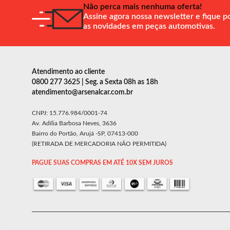
Não perca mais nenhuma oferta!
Assine agora nossa newsletter e fique p
as novidades em peças automotivas.
Atendimento ao cliente
0800 277 3625 | Seg. a Sexta 08h as 18h
atendimento@arsenalcar.com.br
CNPJ: 15.776.984/0001-74
Av. Adília Barbosa Neves, 3636
Bairro do Portão, Arujá -SP, 07413-000
(RETIRADA DE MERCADORIA NÃO PERMITIDA)
PAGUE SUAS COMPRAS EM ATÉ 10X SEM JUROS