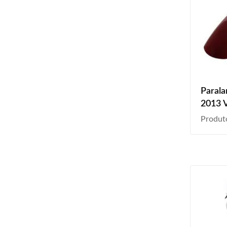
Parala
2013 V
Produt