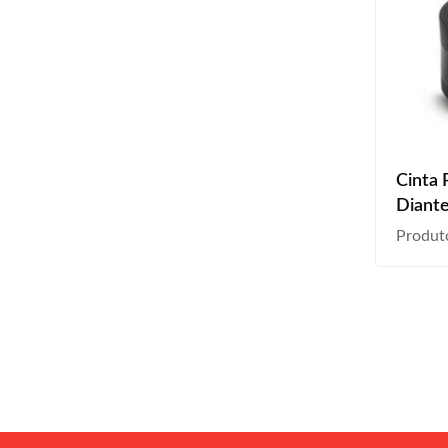
Cinta 
Diante
2004 
Produt
2009 
2014 