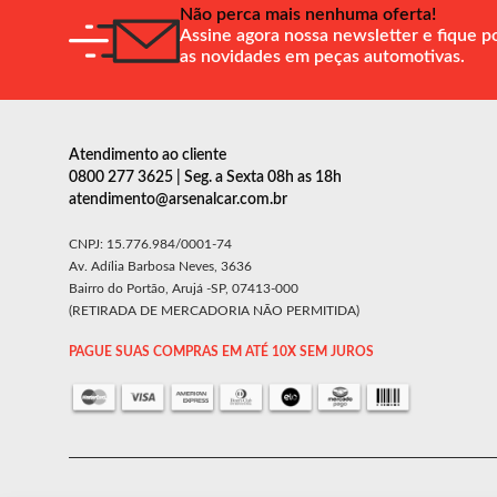
Não perca mais nenhuma oferta!
Assine agora nossa newsletter e fique p
as novidades em peças automotivas.
Atendimento ao cliente
0800 277 3625 | Seg. a Sexta 08h as 18h
atendimento@arsenalcar.com.br
CNPJ: 15.776.984/0001-74
Av. Adília Barbosa Neves, 3636
Bairro do Portão, Arujá -SP, 07413-000
(RETIRADA DE MERCADORIA NÃO PERMITIDA)
PAGUE SUAS COMPRAS EM ATÉ 10X SEM JUROS