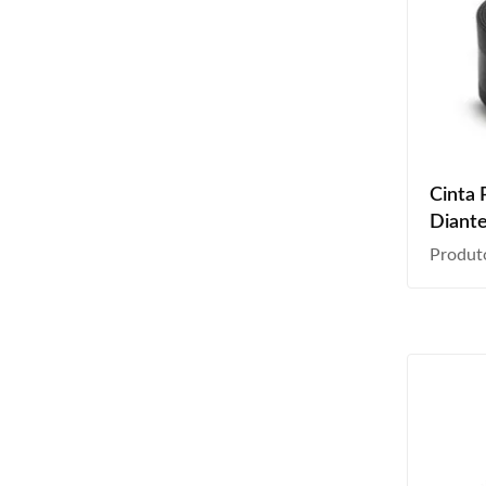
Cinta 
Diante
2010 
Produt
2015 
2020 