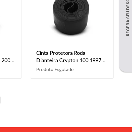
Cinta Protetora Roda
0 2001
Dianteira Crypton 100 1997
2006
1998 1999 2000 2001 2002
Produto Esgotado
2011
2003 2004 2005 Aro 17
2016