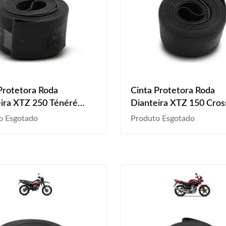
Protetora Roda
Cinta Protetora Roda
ira XTZ 250 Ténéré
Dianteira XTZ 150 Cros
2011 2012 2013 2014
2014 2015 2016 2017 
o Esgotado
Produto Esgotado
2016 2017 2018 2019
2019 2020 2021 2022 
Aro 21
Aro 19