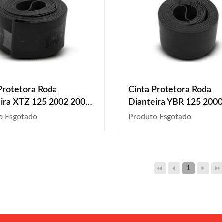
Protetora Roda
Cinta Protetora Roda
ira XTZ 125 2002 2003
Dianteira YBR 125 200
2005 2006 2007 2008
2002 2003 2004 2005 
o Esgotado
Produto Esgotado
2010 2011 2012 2013
2007 2008 2009 2010 
Aro 21
2012 2013 2014 2015 
Aro 18
1