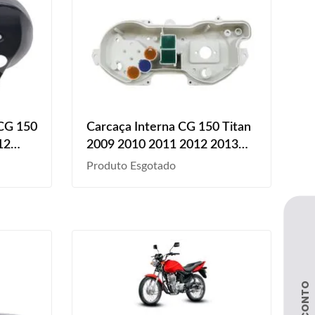
 CG 150
Carcaça Interna CG 150 Titan
12
2009 2010 2011 2012 2013
014 2015 Preto Liso
Painel Inferior
Produto Esgotado