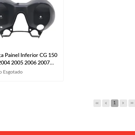
a Painel Inferior CG 150
2004 2005 2006 2007
2008 Preto Liso
o Esgotado
1