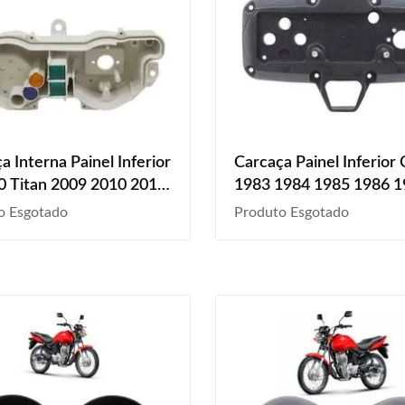
a Interna Painel Inferior
Carcaça Painel Inferior
 Titan 2009 2010 2011
1983 1984 1985 1986 
013 Branco Liso
1988 Preto Texturizado
o Esgotado
Produto Esgotado