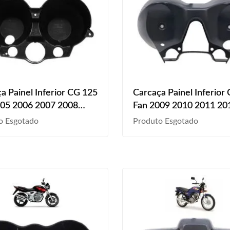
a Painel Inferior CG 125
Carcaça Painel Inferior
005 2006 2007 2008
Fan 2009 2010 2011 20
2010 2011 2012 2013
2013 2
o Esgotado
Produto Esgotado
reto Liso