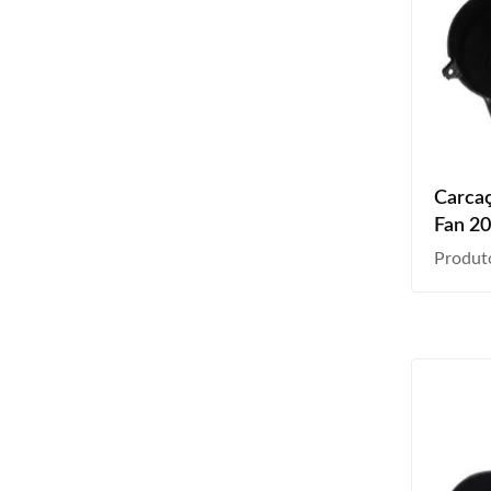
Carcaç
Fan 2
2009 
Produt
P