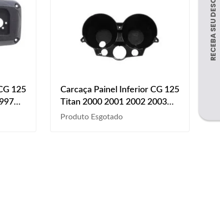
 CG 125
Carcaça Painel Inferior CG 125
1997
Titan 2000 2001 2002 2003
 Texturizado
2004 2005 2006 2007 2008
Produto Esgotado
Preto Liso