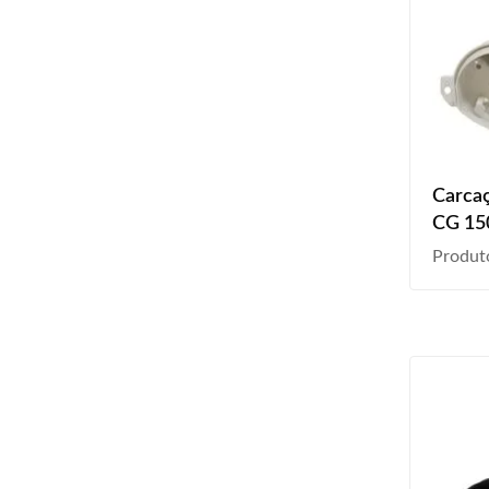
Carcaç
CG 150
2012 2
Produt