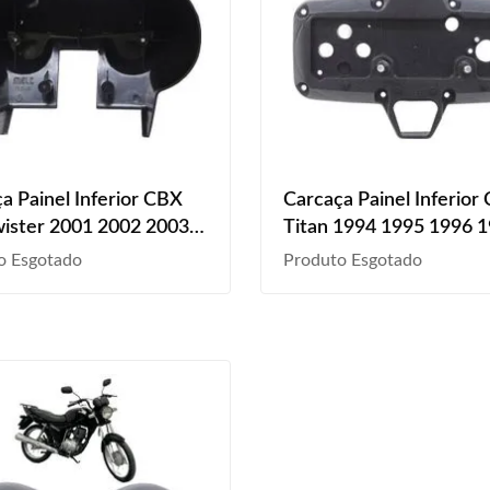
a Painel Inferior CBX
Carcaça Painel Inferior
ister 2001 2002 2003
Titan 1994 1995 1996 
2005 2006 2007 2008
1998 1999 Preto
o Esgotado
Produto Esgotado
Liso