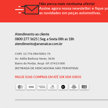
Não perca mais nenhuma oferta!
Assine agora nossa newsletter e fique p
as novidades em peças automotivas.
Atendimento ao cliente
0800 277 3625 | Seg. a Sexta 08h as 18h
atendimento@arsenalcar.com.br
CNPJ: 15.776.984/0001-74
Av. Adília Barbosa Neves, 3636
Bairro do Portão, Arujá -SP, 07413-000
(RETIRADA DE MERCADORIA NÃO PERMITIDA)
PAGUE SUAS COMPRAS EM ATÉ 10X SEM JUROS