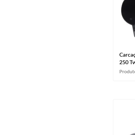
Carcaç
250 Tw
2004 
Produt
Preto 