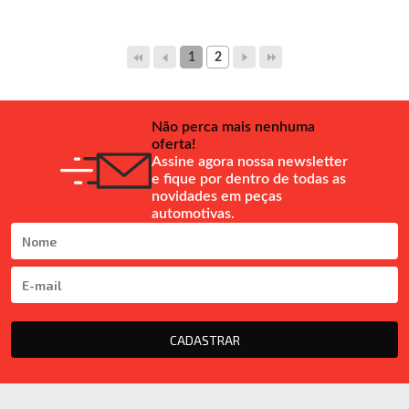
1
2
Não perca mais nenhuma
oferta!
Assine agora nossa newsletter
e fique por dentro de todas as
novidades em peças
automotivas.
CADASTRAR