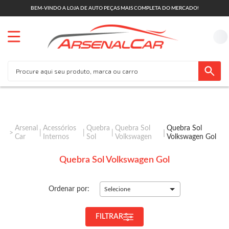
BEM-VINDO A LOJA DE AUTO PEÇAS MAIS COMPLETA DO MERCADO!
Arsenal
Acessórios
Quebra
Quebra Sol
Quebra Sol
Car
Internos
Sol
Volkswagen
Volkswagen Gol
Quebra Sol Volkswagen Gol
Ordenar por:
Selecione
FILTRAR