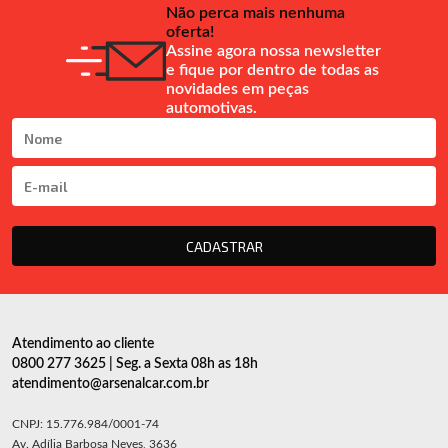
Não perca mais nenhuma
oferta!
Assine agora nossa newsletter
e fique por dentro de todas as
novidades em peças
automotivas.
CADASTRAR
Atendimento ao cliente
0800 277 3625 | Seg. a Sexta 08h as 18h
atendimento@arsenalcar.com.br
CNPJ: 15.776.984/0001-74
Av. Adília Barbosa Neves, 3636