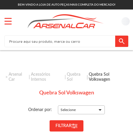
BEM-VINDO A LOJA DE AUTO PEÇAS MAIS COMPLETA DO MERCADO!
Arsenal
Acessórios
Quebra
Quebra Sol
Car
Internos
Sol
Volkswagen
Quebra Sol Volkswagen
Ordenar por:
Selecione
FILTRAR