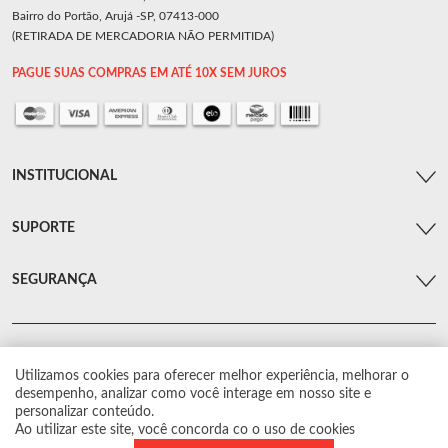
Bairro do Portão, Arujá -SP, 07413-000
(RETIRADA DE MERCADORIA NÃO PERMITIDA)
PAGUE SUAS COMPRAS EM ATÉ 10X SEM JUROS
INSTITUCIONAL
SUPORTE
SEGURANÇA
Utilizamos cookies para oferecer melhor experiência, melhorar o
© Arsenal Car. Todos os direitos reservados.
desempenho, analizar como você interage em nosso site e
Proibida reprodução total ou parcial. Preços e estoque sujeito a alterações sem
personalizar conteúdo.
aviso prévio.
Ao utilizar este site, você concorda co o uso de cookies