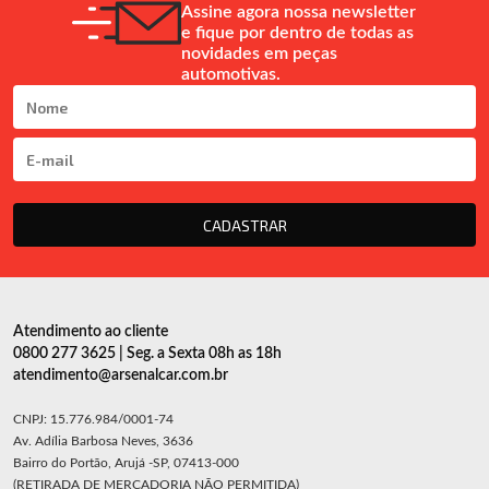
Assine agora nossa newsletter
e fique por dentro de todas as
novidades em peças
automotivas.
CADASTRAR
Atendimento ao cliente
0800 277 3625 | Seg. a Sexta 08h as 18h
atendimento@arsenalcar.com.br
CNPJ: 15.776.984/0001-74
Av. Adília Barbosa Neves, 3636
Bairro do Portão, Arujá -SP, 07413-000
(RETIRADA DE MERCADORIA NÃO PERMITIDA)