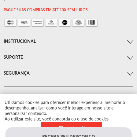
PAGUE SUAS COMPRAS EM ATÉ 10X SEM JUROS
INSTITUCIONAL
SUPORTE
SEGURANÇA
Utilizamos cookies para oferecer melhor experiência, melhorar o
© Arsenal Car. Todos os direitos reservados.
desempenho, analizar como você interage em nosso site e
Proibida reprodução total ou parcial. Preços e estoque sujeito a alterações sem
personalizar conteúdo.
aviso prévio.
Ao utilizar este site, você concorda co o uso de cookies
Ok, entendi