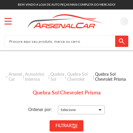
BEM-VINDO A LOJA DE AUTO PEÇAS MAIS COMPLETA DO MERCADO!
Arsenal
Acessórios
Quebra
Quebra Sol
Quebra Sol
Car
Internos
Sol
Chevrolet
Chevrolet Prisma
Quebra Sol Chevrolet Prisma
Ordenar por:
Selecione
FILTRAR