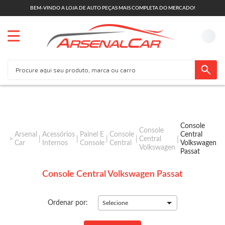
BEM-VINDO A LOJA DE AUTO PEÇAS MAIS COMPLETA DO MERCADO!
Console
Console
Arsenal
Acessórios
Painel E
Console
Central
Central
Car
Internos
Console
Central
Volkswagen
Volkswagen
Passat
Console Central Volkswagen Passat
Ordenar por:
Selecione