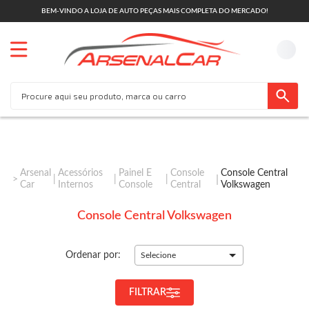
BEM-VINDO A LOJA DE AUTO PEÇAS MAIS COMPLETA DO MERCADO!
Arsenal
Acessórios
Painel E
Console
Console Central
Car
Internos
Console
Central
Volkswagen
Console Central Volkswagen
Ordenar por:
Selecione
FILTRAR