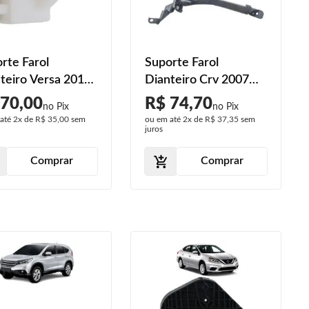
rte Farol
Suporte Farol
teiro Versa 2014
Dianteiro Crv 2007
5 2016
2008 2009 2010 2011
 70,00
R$ 74,70
 até
2x
de
R$ 35,00
sem
ou em até
2x
de
R$ 37,35
sem
juros
Comprar
Comprar