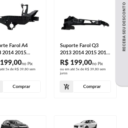
rte Farol A4
Suporte Farol Q3
3 2014 2015
2013 2014 2015 2016
teiro Preto Liso
2017 2018 2019 2020
 199,00
R$ 199,00
Dianteiro Preto Liso
 até
5x
de
R$ 39,80
sem
ou em até
5x
de
R$ 39,80
sem
juros
Comprar
Comprar