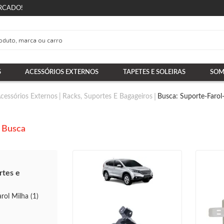
RCADO!
S
ACESSÓRIOS EXTERNOS
TAPETES E SOLEIRAS
SOM
cessórios Externos
Racks, Suportes E Bagageiros
Busca: Suporte-Farol
 Busca
rtes e
rol Milha (1)