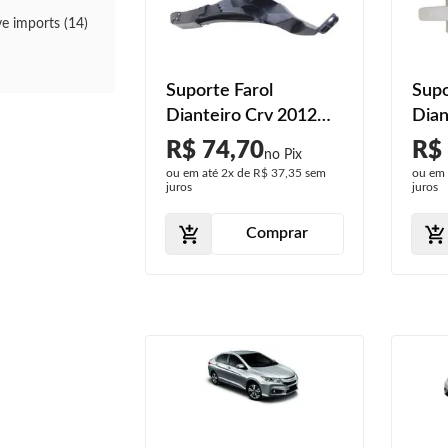
e imports (14)
Suporte Farol
Supo
Dianteiro Crv 2012
Dian
2013 2014
201
R$ 74,70
R$
ou em até
2x
de
R$ 37,35
sem
ou em
juros
juros
Comprar