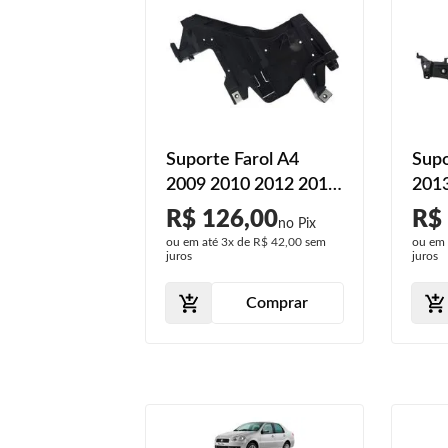
Suporte Farol A4
Supo
2009 2010 2012 2012
201
Dianteiro
Dian
R$ 126,00
R$
ou em até
3x
de
R$ 42,00
sem
ou em
juros
juros
Comprar