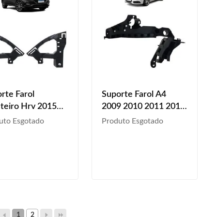
rte Farol
Suporte Farol A4
teiro Hrv 2015
2009 2010 2011 2012
6 2017 2018 2019
Dianteiro
uto Esgotado
Produto Esgotado
1
2