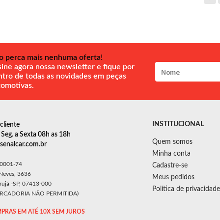
o perca mais nenhuma oferta!
ine agora nossa newsletter e fique por
ntro de todas as novidades em peças
tomotivas.
INSTITUCIONAL
cliente
Seg. a Sexta 08h as 18h
Quem somos
enalcar.com.br
Minha conta
/0001-74
Cadastre-se
 Neves, 3636
Meus pedidos
Arujá -SP, 07413-000
Política de privacidade
ERCADORIA NÃO PERMITIDA)
PRAS EM ATÉ 10X SEM JUROS