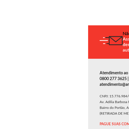
Nã
Ass
de
au
Atendimento ao 
0800 277 3625 | 
atendimento@ars
CNPJ: 15.776.984
Av. Adília Barbosa
Bairro do Portão, 
(RETIRADA DE M
PAGUE SUAS COM