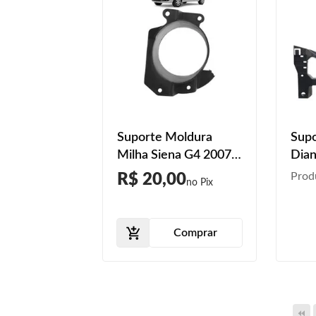
Suporte Moldura
Supo
Milha Siena G4 2007
Dian
2008 2009 2010 2011
201
Prod
R$ 20,00
2012 Preto
Comprar