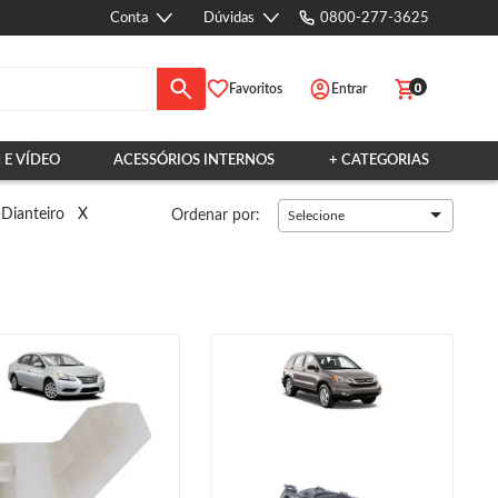
Conta
Dúvidas
0800-277-3625
0
Favoritos
Entrar
 E VÍDEO
ACESSÓRIOS INTERNOS
+ CATEGORIAS
-Dianteiro
X
Ordenar por:
Selecione