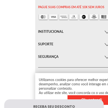
PAGUE SUAS COMPRAS EM ATÉ 10X SEM JUROS
INSTITUCIONAL
SUPORTE
SEGURANÇA
Utilizamos cookies para oferecer melhor exper
© Arsenal Car. Todos os direitos reservados.
desempenho, analizar como você interage em n
Proibida reprodução total ou parcial. Preços e estoqu
personalizar conteúdo.
sujeito a alterações sem aviso prévio.
Ao utilizar este site, você concorda co o uso d
Ok, entendi