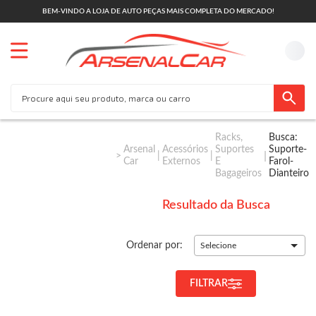
BEM-VINDO A LOJA DE AUTO PEÇAS MAIS COMPLETA DO MERCADO!
Racks,
Busca:
Arsenal
Acessórios
Suportes
Suporte-
Car
Externos
E
Farol-
Bagageiros
Dianteiro
Resultado da Busca
Ordenar por:
Selecione
FILTRAR