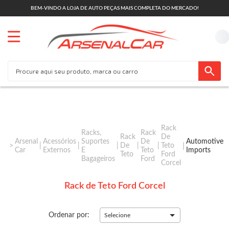
BEM-VINDO A LOJA DE AUTO PEÇAS MAIS COMPLETA DO MERCADO!
Rack
Racks,
Rack
Rack
De
Arsenal
Acessórios
Suportes
De
Automotive
De
Teto
Car
Externos
E
Teto
Imports
Teto
Ford
Bagageiros
Ford
Corcel
Rack de Teto Ford Corcel
Ordenar por:
Selecione