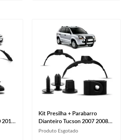
Kit Presilha + Parabarro
0 2011
Dianteiro Tucson 2007 2008
2009 2010 2011 Preto
Produto Esgotado