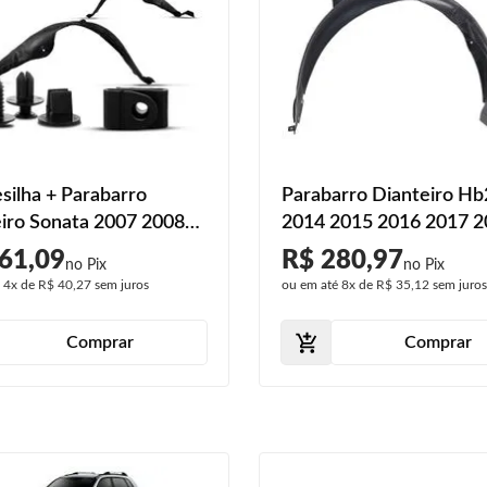
esilha + Parabarro
Parabarro Dianteiro H
iro Sonata 2007 2008
2014 2015 2016 2017 
2010 2011 Preto
2019
61,09
R$ 280,97
é
4x
de
R$ 40,27
sem juros
ou em até
8x
de
R$ 35,12
sem juro
Comprar
Comprar