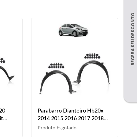
20
Parabarro Dianteiro Hb20x
it
2014 2015 2016 2017 2018
2019 Kit Grampo
Produto Esgotado