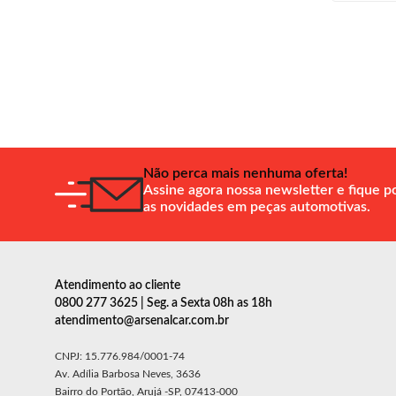
Não perca mais nenhuma oferta!
Assine agora nossa newsletter e fique p
as novidades em peças automotivas.
Atendimento ao cliente
0800 277 3625 | Seg. a Sexta 08h as 18h
atendimento@arsenalcar.com.br
CNPJ: 15.776.984/0001-74
Av. Adília Barbosa Neves, 3636
Bairro do Portão, Arujá -SP, 07413-000