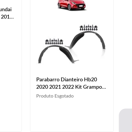
undai
3 2014
Parabarro Dianteiro Hb20
2020 2021 2022 Kit Grampo
Preto
Produto Esgotado