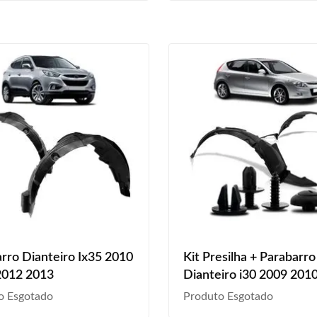
rro Dianteiro Ix35 2010
Kit Presilha + Parabarro
2012 2013
Dianteiro i30 2009 201
2012 Preto
o Esgotado
Produto Esgotado