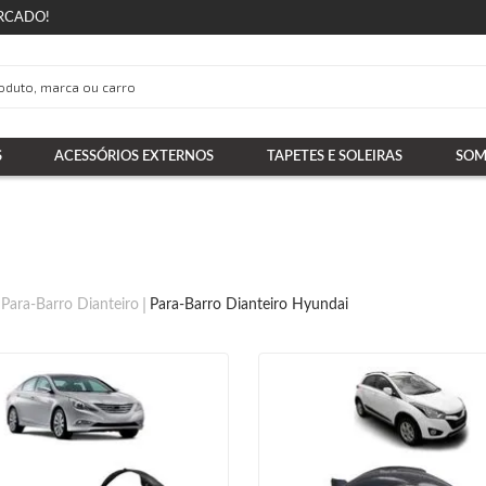
RCADO!
S
ACESSÓRIOS EXTERNOS
TAPETES E SOLEIRAS
SOM
Para-Barro Dianteiro
Para-Barro Dianteiro Hyundai