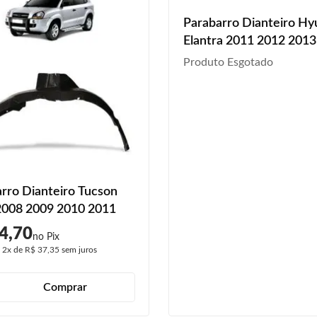
Parabarro Dianteiro Hy
Elantra 2011 2012 201
2015
Produto Esgotado
rro Dianteiro Tucson
2008 2009 2010 2011
4,70
é
2x
de
R$ 37,35
sem juros
Comprar