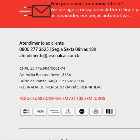
Não perca mais nenhuma oferta!
Assine agora nossa newsletter e fique p
as novidades em peças automotivas.
Atendimento ao cliente
0800 277 3625 | Seg. a Sexta 08h as 18h
atendimento@arsenalcar.com.br
CNPJ: 15.776.984/0001-74
Av. Adília Barbosa Neves, 3636
Bairro do Portão, Arujá -SP, 07413-000
(RETIRADA DE MERCADORIA NÃO PERMITIDA)
PAGUE SUAS COMPRAS EM ATÉ 10X SEM JUROS