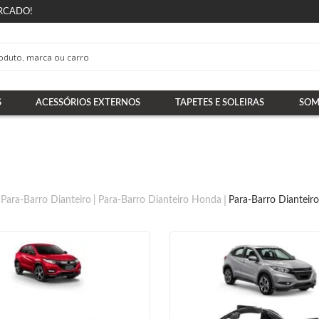
RCADO!
S
ACESSÓRIOS EXTERNOS
TAPETES E SOLEIRAS
SOM
Para-Barro Dianteiro
Para-Barro Dianteiro Honda
Para-Barro Dianteir