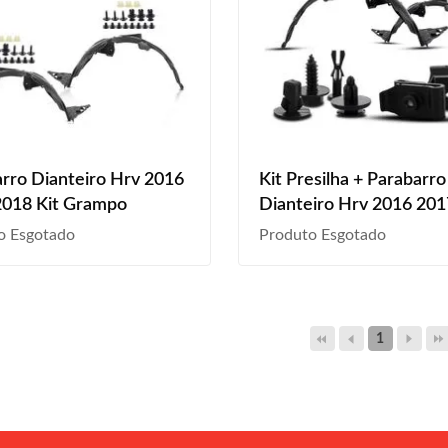
rro Dianteiro Hrv 2016
Kit Presilha + Parabarro
2018 Kit Grampo
Dianteiro Hrv 2016 20
Preto
o Esgotado
Produto Esgotado
1