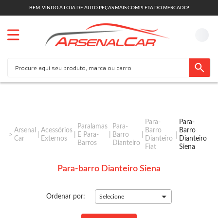
BEM-VINDO A LOJA DE AUTO PEÇAS MAIS COMPLETA DO MERCADO!
Para-
Para-
Paralamas
Para-
Arsenal
Acessórios
Barro
Barro
E Para-
Barro
Car
Externos
Dianteiro
Dianteiro
Barros
Dianteiro
Fiat
Siena
Para-barro Dianteiro Siena
Ordenar por:
Selecione