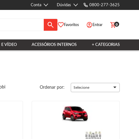
Conta
Dúvidas
0800-277-3625
0
Favoritos
Entrar
 E VÍDEO
ACESSÓRIOS INTERNOS
+ CATEGORIAS
obi
Ordenar por:
Selecione