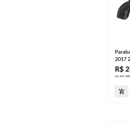
Paraba
2017 
2022 
R$ 2
ou em at