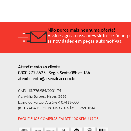
Não perca mais nenhuma oferta!
Assine agora nossa newsletter e fique p
as novidades em peças automotivas.
Atendimento ao cliente
0800 277 3625 | Seg. a Sexta 08h as 18h
atendimento@arsenalcar.com.br
CNPJ: 15.776.984/0001-74
Av. Adília Barbosa Neves, 3636
Bairro do Portão, Arujá -SP, 07413-000
(RETIRADA DE MERCADORIA NÃO PERMITIDA)
PAGUE SUAS COMPRAS EM ATÉ 10X SEM JUROS