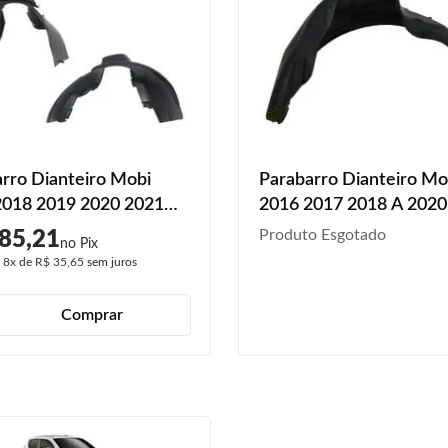
rro Dianteiro Mobi
Parabarro Dianteiro Mo
2018 2019 2020 2021
2016 2017 2018 A 2020
2023
Produto Esgotado
85,21
é
8x
de
R$ 35,65
sem juros
Comprar