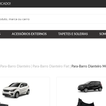
RCADO!
S
ACESSÓRIOS EXTERNOS
TAPETES E SOLEIRAS
SOM
Para-Barro Dianteiro
Para-Barro Dianteiro Fiat
Para-Barro Dianteiro M