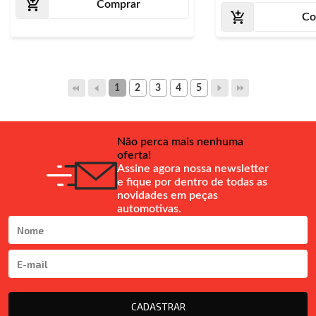
Comprar
Co
1
2
3
4
5
Não perca mais nenhuma
oferta!
Assine agora nossa newsletter
e fique por dentro de todas as
novidades em peças
automotivas.
CADASTRAR