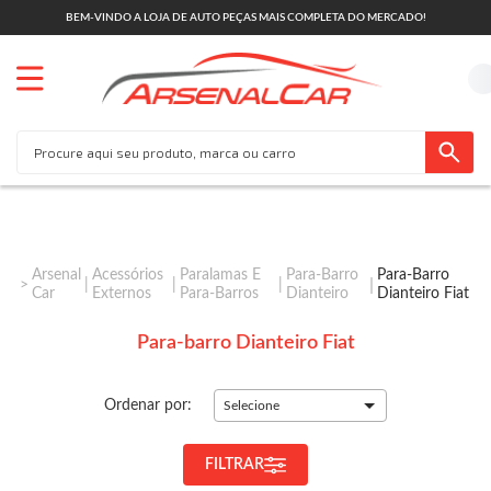
BEM-VINDO A LOJA DE AUTO PEÇAS MAIS COMPLETA DO MERCADO!
Arsenal
Acessórios
Paralamas E
Para-Barro
Para-Barro
Car
Externos
Para-Barros
Dianteiro
Dianteiro Fiat
Para-barro Dianteiro Fiat
Ordenar por:
Selecione
FILTRAR