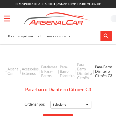
BEM-VINDO A LOJA DE AUTO PEÇAS MAIS COMPLETA DO MERCADO!
Para-
Paralamas
Para-
Para-Barro
Arsenal
Acessórios
Barro
E Para-
Barro
Dianteiro
Car
Externos
Dianteiro
Barros
Dianteiro
Citroën C3
Citroën
Para-barro Dianteiro Citroën C3
Ordenar por:
Selecione