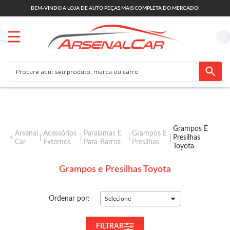
BEM-VINDO A LOJA DE AUTO PEÇAS MAIS COMPLETA DO MERCADO!
Grampos E
Arsenal
Acessórios
Paralamas E
Grampos E
Presilhas
Car
Externos
Para-Barros
Presilhas
Toyota
Grampos e Presilhas Toyota
Ordenar por:
Selecione
FILTRAR