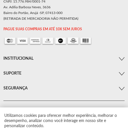
CNPJ: 15.776.984/0001-74
Av. Adília Barbosa Neves, 3636
Bairro do Portão, Arujá -SP, 07413-000
(RETIRADA DE MERCADORIA NÃO PERMITIDA)
PAGUE SUAS COMPRAS EM ATÉ 10X SEM JUROS
INSTITUCIONAL
SUPORTE
SEGURANÇA
Utilizamos cookies para oferecer melhor experiência, melhorar o
© Arsenal Car. Todos os direitos reservados.
desempenho, analizar como você interage em nosso site e
Proibida reprodução total ou parcial. Preços e estoque sujeito a alterações sem
personalizar conteúdo.