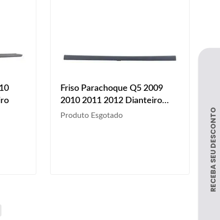
010
Friso Parachoque Q5 2009
iro
2010 2011 2012 Dianteiro
Primer
Produto Esgotado