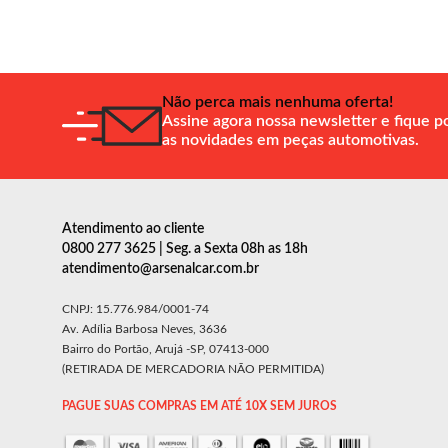
Não perca mais nenhuma oferta!
Assine agora nossa newsletter e fique p
as novidades em peças automotivas.
Atendimento ao cliente
0800 277 3625 | Seg. a Sexta 08h as 18h
atendimento@arsenalcar.com.br
CNPJ: 15.776.984/0001-74
Av. Adília Barbosa Neves, 3636
Bairro do Portão, Arujá -SP, 07413-000
(RETIRADA DE MERCADORIA NÃO PERMITIDA)
PAGUE SUAS COMPRAS EM ATÉ 10X SEM JUROS