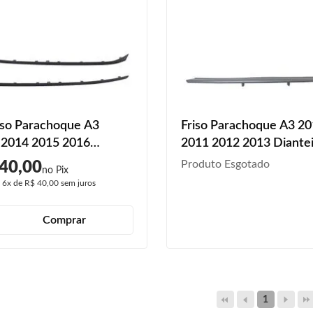
iso Parachoque A3
Friso Parachoque A3 2
 2014 2015 2016
2011 2012 2013 Diante
iro Preto Texturizado
Produto Esgotado
40,00
é
6x
de
R$ 40,00
sem juros
Comprar
1