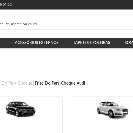
RCADO!
S
ACESSÓRIOS EXTERNOS
TAPETES E SOLEIRAS
SOM
o Do Para-Choque
Friso Do Para-Choque Audi