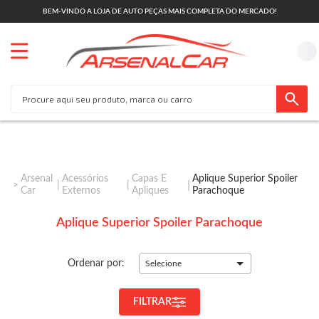
BEM-VINDO A LOJA DE AUTO PEÇAS MAIS COMPLETA DO MERCADO!
Arsenal
Acessórios
Capas E
Aplique Superior Spoiler
Car
Externos
Apliques
Parachoque
Aplique Superior Spoiler Parachoque
Ordenar por:
Selecione
FILTRAR