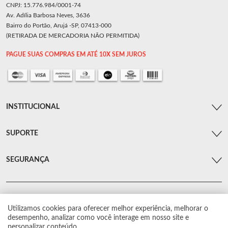
CNPJ: 15.776.984/0001-74
Av. Adília Barbosa Neves, 3636
Bairro do Portão, Arujá -SP, 07413-000
(RETIRADA DE MERCADORIA NÃO PERMITIDA)
PAGUE SUAS COMPRAS EM ATÉ 10X SEM JUROS
INSTITUCIONAL
SUPORTE
SEGURANÇA
Utilizamos cookies para oferecer melhor experiência, melhorar o
© Arsenal Car. Todos os direitos reservados.
desempenho, analizar como você interage em nosso site e
Proibida reprodução total ou parcial. Preços e estoque sujeito a alterações sem
personalizar conteúdo.