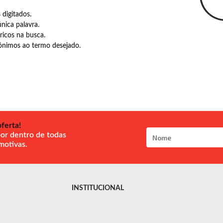
 digitados.
única palavra.
ricos na busca.
nônimos ao termo desejado.
ferta!
por dentro de todas
motivas.
INSTITUCIONAL