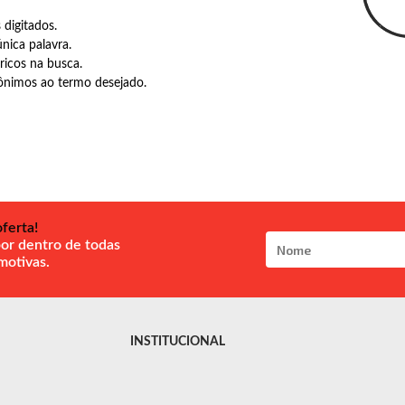
 digitados.
única palavra.
ricos na busca.
nônimos ao termo desejado.
ferta!
por dentro de todas
motivas.
INSTITUCIONAL