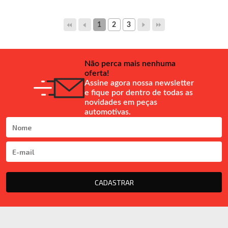
1
2
3
Não perca mais nenhuma
oferta!
Assine agora nossa newsletter
e fique por dentro de todas as
novidades em peças
automotivas.
CADASTRAR