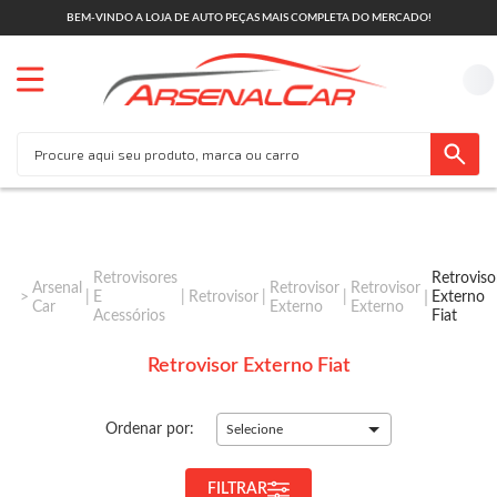
BEM-VINDO A LOJA DE AUTO PEÇAS MAIS COMPLETA DO MERCADO!
Retrovisores
Retroviso
Arsenal
Retrovisor
Retrovisor
E
Retrovisor
Externo
Car
Externo
Externo
Acessórios
Fiat
Retrovisor Externo Fiat
Ordenar por:
Selecione
FILTRAR