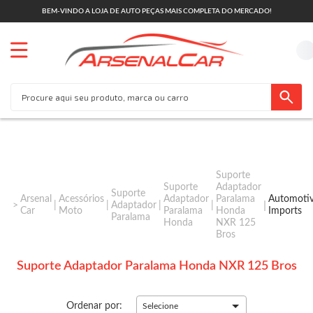
BEM-VINDO A LOJA DE AUTO PEÇAS MAIS COMPLETA DO MERCADO!
Suporte
Suporte
Adaptador
Suporte
Arsenal
Acessórios
Adaptador
Paralama
Automoti
Adaptador
Car
Moto
Paralama
Honda
Imports
Paralama
Honda
NXR 125
Bros
Suporte Adaptador Paralama Honda NXR 125 Bros
Ordenar por:
Selecione