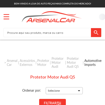
BEM-VINDO A LOJA DE AUTO PEÇAS MAIS COMPLETA DO MERCADO!
Protetor
Protetor
Arsenal
Acessórios
Protetor
Automotive
Motor
Motor
Car
Externos
Motor
Imports
Audi
Audi Q5
Protetor Motor Audi Q5
Ordenar por:
Selecione
FILTRAR