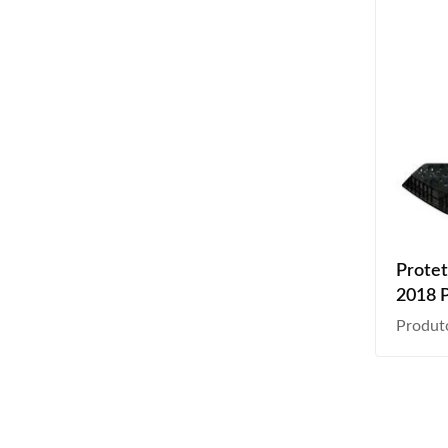
Prote
2018 P
Produt