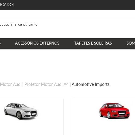
RCADO!
S
ACESSÓRIOS EXTERNOS
TAPETES E SOLEIRAS
SOM
 Motor Audi
Protetor Motor Audi A4
Automotive Imports