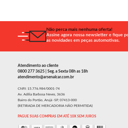
Não perca mais nenhuma oferta!
Assine agora nossa newsletter e fique p
as novidades em peças automotivas.
Atendimento ao cliente
0800 277 3625 | Seg. a Sexta 08h as 18h
atendimento@arsenalcar.com.br
CNPJ: 15.776.984/0001-74
Av. Adília Barbosa Neves, 3636
Bairro do Portão, Arujá -SP, 07413-000
(RETIRADA DE MERCADORIA NÃO PERMITIDA)
PAGUE SUAS COMPRAS EM ATÉ 10X SEM JUROS